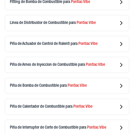
Fitting de Bomba de Combustible
para
Pontiac
Vibe
Linea de Distribuidor de Combustible
para
Pontiac
Vibe
Piña de Actuador de Control de Ralenti
para
Pontiac
Vibe
Piña de Arnes de Inyeccion de Combustible
para
Pontiac
Vibe
Piña de Bomba de Combustible
para
Pontiac
Vibe
Piña de Calentador de Combustible
para
Pontiac
Vibe
Piña de Interruptor de Corte de Combustible
para
Pontiac
Vibe