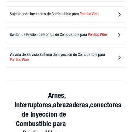
Sujetador de Inyectores de Combustible
para
Pontiac
Vibe
Switch de Presion de Bomba de Combustible
para
Pontiac
Vibe
Valvula de Servicio Sistema de Inyeccion de Combustible
para
Pontiac
Vibe
Arnes,
Interruptores,abrazaderas,conectores
de Inyeccion de
Combustible para