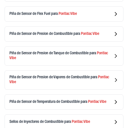
Piña de Sensor de Flex Fuel
para
Pontiac
Vibe
Piña de Sensor de Presion de Combustible
para
Pontiac
Vibe
Piña de Sensor de Presion de Tanque de Combustible
para
Pontiac
Vibe
Piña de Sensor de Presion de Vapores de Combustible
para
Pontiac
Vibe
Piña de Sensor de Temperatura de Combustible
para
Pontiac
Vibe
Sellos de Inyectores de Combustible
para
Pontiac
Vibe