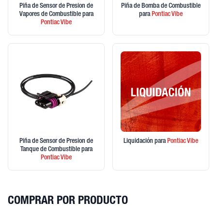
Piña de Sensor de Presion de
Piña de Bomba de Combustible
Vapores de Combustible
para
para
Pontiac
Vibe
Pontiac
Vibe
Piña de Sensor de Presion de
Liquidación
para
Pontiac
Vibe
Tanque de Combustible
para
Pontiac
Vibe
COMPRAR POR PRODUCTO