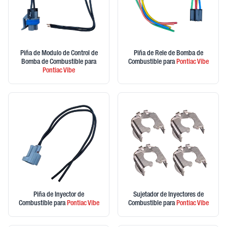
Piña de Modulo de Control de
Piña de Rele de Bomba de
Bomba de Combustible
para
Combustible
para
Pontiac
Vibe
Pontiac
Vibe
Piña de Inyector de
Sujetador de Inyectores de
Combustible
para
Pontiac
Vibe
Combustible
para
Pontiac
Vibe