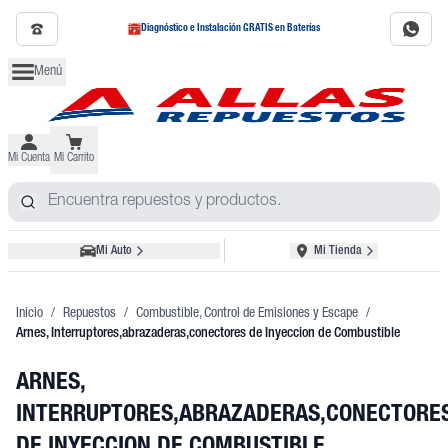
Diagnóstico e Instalación GRATIS en Baterías
Menú
Mi Cuenta
Mi Carrito
Mi Auto
Mi Tienda
Inicio
/
Repuestos
/
Combustible, Control de Emisiones y Escape
/
Arnes, Interruptores,abrazaderas,conectores de Inyeccion de Combustible
ARNES,
INTERRUPTORES,ABRAZADERAS,CONECTORE