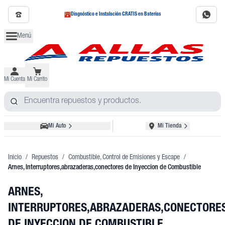
Diagnóstico e Instalación GRATIS en Baterías
Menú
Mi Cuenta
Mi Carrito
Mi Auto
Mi Tienda
Inicio
/
Repuestos
/
Combustible, Control de Emisiones y Escape
/
Arnes, Interruptores,abrazaderas,conectores de Inyeccion de Combustible
ARNES,
INTERRUPTORES,ABRAZADERAS,CONECTORE