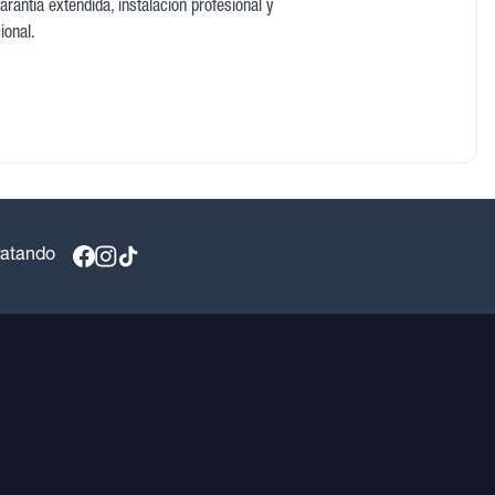
antía extendida, instalación profesional y
ional.
ratando