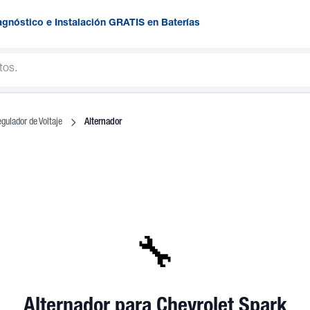
agnóstico e Instalación GRATIS en Baterías
gulador de Voltaje
Alternador
🔧
Alternador
para Chevrolet Spark