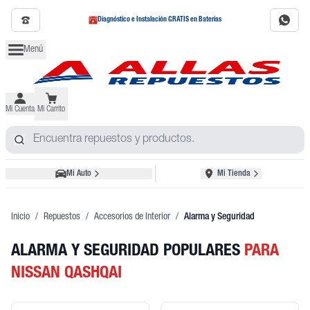
Diagnóstico e Instalación GRATIS en Baterías
Menú
Mi Cuenta
Mi Carrito
Mi Auto
Mi Tienda
Inicio
/
Repuestos
/
Accesorios de Interior
/
Alarma y Seguridad
ALARMA Y SEGURIDAD POPULARES
PARA
NISSAN QASHQAI