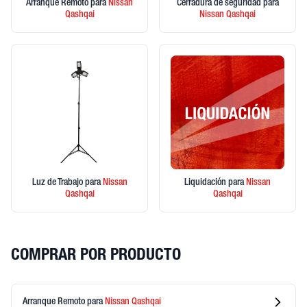
Arranque Remoto
para
Nissan
Cerradura de seguridad
para
Qashqai
Nissan
Qashqai
Luz de Trabajo
para
Nissan
Liquidación
para
Nissan
Qashqai
Qashqai
COMPRAR POR PRODUCTO
Arranque Remoto
para
Nissan
Qashqai