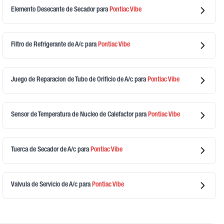
Elemento Desecante de Secador
para
Pontiac
Vibe
Filtro de Refrigerante de A/c
para
Pontiac
Vibe
Juego de Reparacion de Tubo de Orificio de A/c
para
Pontiac
Vibe
Sensor de Temperatura de Nucleo de Calefactor
para
Pontiac
Vibe
Tuerca de Secador de A/c
para
Pontiac
Vibe
Valvula de Servicio de A/c
para
Pontiac
Vibe