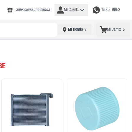
Selecciona una tienda
Mi Cuenta
9508-9953
Mi Tienda
Mi Carrito
BE