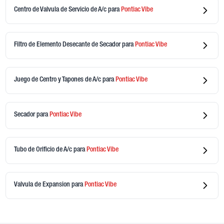
Centro de Valvula de Servicio de A/c
para
Pontiac
Vibe
Filtro de Elemento Desecante de Secador
para
Pontiac
Vibe
Juego de Centro y Tapones de A/c
para
Pontiac
Vibe
Secador
para
Pontiac
Vibe
Tubo de Orificio de A/c
para
Pontiac
Vibe
Valvula de Expansion
para
Pontiac
Vibe