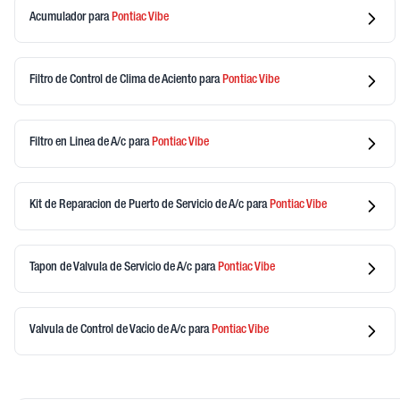
Acumulador
para
Pontiac
Vibe
Filtro de Control de Clima de Aciento
para
Pontiac
Vibe
Filtro en Linea de A/c
para
Pontiac
Vibe
Kit de Reparacion de Puerto de Servicio de A/c
para
Pontiac
Vibe
Tapon de Valvula de Servicio de A/c
para
Pontiac
Vibe
Valvula de Control de Vacio de A/c
para
Pontiac
Vibe