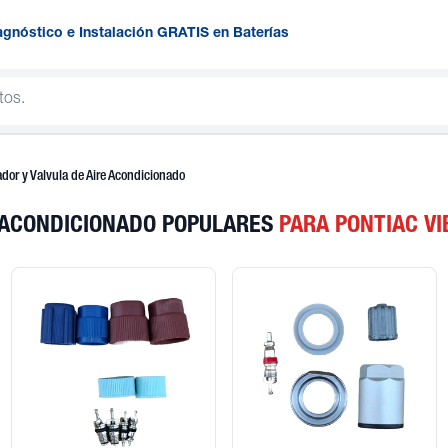
agnóstico e Instalación GRATIS en Baterías
dor y Valvula de Aire Acondicionado
 ACONDICIONADO POPULARES
PARA PONTIAC VI