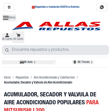
Diagnóstico e Instalación GRATIS en Baterías
Menú
Mi Cuenta
Mi Carrito
Mi Auto
Mi Tienda
Inicio
/
Repuestos
/
Aire Acondicionado y Calefaccion
/
Acumulador, Secador y Valvula de Aire Acondicionado
ACUMULADOR, SECADOR Y VALVULA DE
AIRE ACONDICIONADO POPULARES
PARA