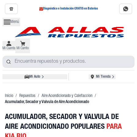
Diagnóstico e Instalación GRATIS en Baterías
Menú
Mi Cuenta
Mi Carrito
Mi Auto
Mi Tienda
Inicio
/
Repuestos
/
Aire Acondicionado y Calefaccion
/
Acumulador, Secador y Valvula de Aire Acondicionado
ACUMULADOR, SECADOR Y VALVULA DE
AIRE ACONDICIONADO POPULARES
PARA