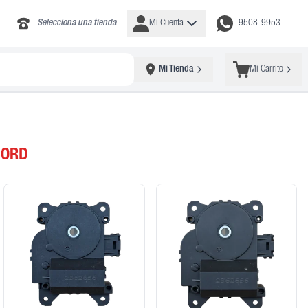
Selecciona una tienda
Mi Cuenta
9508-9953
Mi Tienda
Mi Carrito
CORD