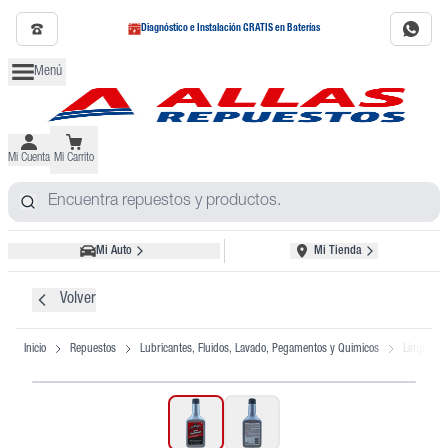
Diagnóstico e Instalación GRATIS en Baterías
Menú
Mi Cuenta
Mi Carrito
Mi Auto
Mi Tienda
Volver
Inicio
Repuestos
Lubricantes, Fluidos, Lavado, Pegamentos y Quimicos
Limpiador