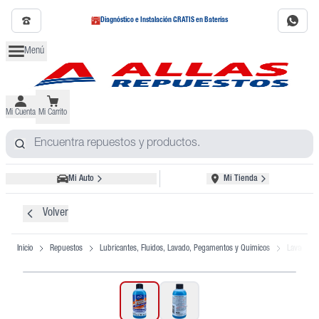
Diagnóstico e Instalación GRATIS en Baterías
Menú
Mi Cuenta
Mi Carrito
Mi Auto
Mi Tienda
Volver
Inicio
Repuestos
Lubricantes, Fluidos, Lavado, Pegamentos y Quimicos
Lavado de