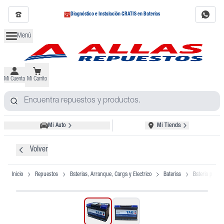
Diagnóstico e Instalación GRATIS en Baterías
Menú
Mi Cuenta
Mi Carrito
Mi Auto
Mi Tienda
Volver
Inicio
Repuestos
Baterias, Arranque, Carga y Electrico
Baterias
Bateria para 